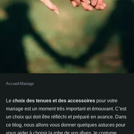
Accueil
›
Mariage
MARIAGE
Comment choisir sa robe, son
Le
choix des tenues et des accessoires
pour votre
mariage est un moment très important et émouvant. C’est
costume, ses alliances et son
un choix qui doit être réfléchi et préparé en avance. Dans
bouquet de mariée ?
ce blog, nous allons vous donner quelques astuces pour
vous aider à choisir la robe de vos rêves, le costume