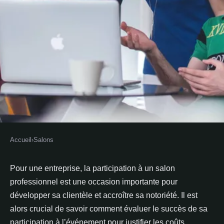
Accueil
›
Salons
SALONS
Comment évaluer le succès de sa
Pour une entreprise, la participation à un salon
professionnel est une occasion importante pour
participation à un salon
développer sa clientèle et accroître sa notoriété. Il est
professionnel ?
alors crucial de savoir comment évaluer le succès de sa
participation à l’événement pour justifier les coûts