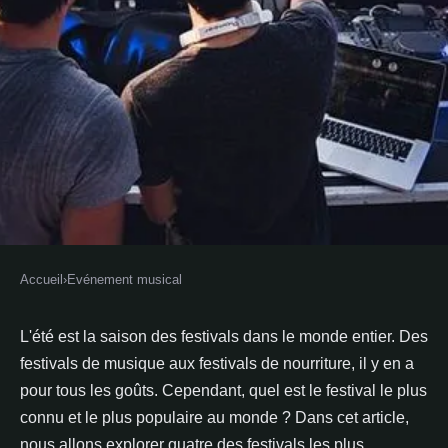
Accueil
›
Evénement musical
EVÉNEMENT MUSICAL
Les Festivals les Plus Connus et
L'été est la saison des festivals dans le monde entier. Des
festivals de musique aux festivals de nourriture, il y en a
les Plus Populaires au Monde
pour tous les goûts. Cependant, quel est le festival le plus
connu et le plus populaire au monde ? Dans cet article,
Emilie
•
8 février 2022
•
2 min de lecture
nous allons explorer quatre des festivals les plus